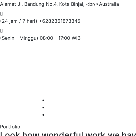
Alamat
Jl. Bandung No.4, Kota Binjai, <br/>Australia
(24 jam / 7 hari)
+6282361873345
(Senin - Minggu)
08:00 - 17:00 WIB
Portfolio
Look how wonderful work we hav