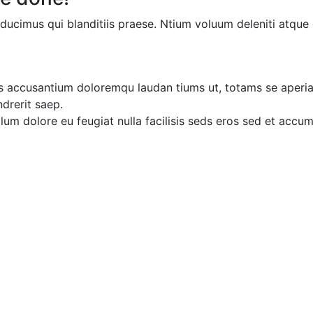
ducimus qui blanditiis praese. Ntium voluum deleniti atque 
ms accusantium doloremqu laudan tiums ut, totams se aperiam
ndrerit saep.
illum dolore eu feugiat nulla facilisis seds eros sed et acc