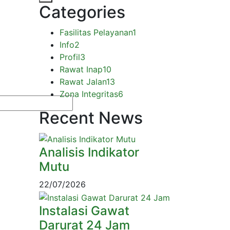
Categories
Fasilitas Pelayanan
1
Info
2
Profil
3
Rawat Inap
10
Rawat Jalan
13
Zona Integritas
6
Recent News
Analisis Indikator
Mutu
22/07/2026
Instalasi Gawat
Darurat 24 Jam