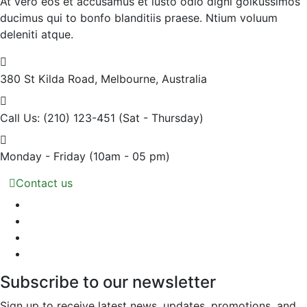
At vero eos et accusamus et iusto odio digni goikussimos
ducimus qui to bonfo blanditiis praese. Ntium voluum
deleniti atque.
380 St Kilda Road,
Melbourne, Australia
Call Us: (210) 123-451
(Sat - Thursday)
Monday - Friday
(10am - 05 pm)
Contact us
Subscribe to our newsletter
Sign up to receive latest news, updates, promotions, and